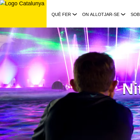
Saltar
al
QUÈ FER
ON ALLOTJAR-SE
SOB
contingut
Ni