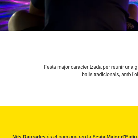
Festa major caracteritzada per reunir una gr
balls tradicionals, amb l'o
Nits Daurades
és el nom que rep la
Festa Major d'Estiu