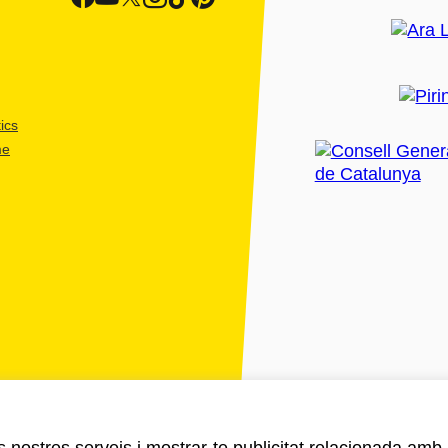
ics
me