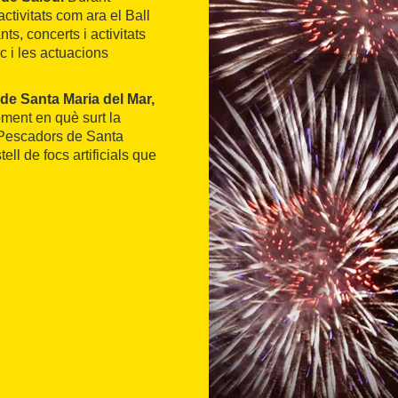
activitats com ara el Ball
ts, concerts i activitats
c i les actuacions
 de Santa Maria del Mar,
oment en què surt la
e Pescadors de Santa
ll de focs artificials que