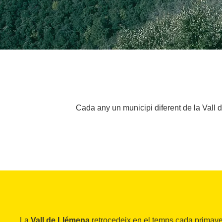
Cada any un municipi diferent de la Vall d
La
Vall de Llémena
retrocedeix en el temps cada primave