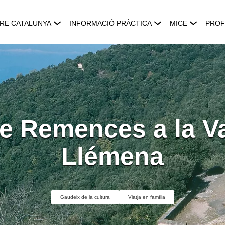
RE CATALUNYA
INFORMACIÓ PRÀCTICA
MICE
PROF
de Remences a la Va
Llémena
Gaudeix de la cultura
Viatja en família