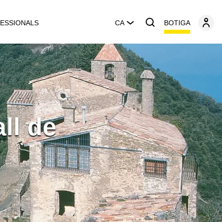
BOTIGA
ESSIONALS
CA
ll de