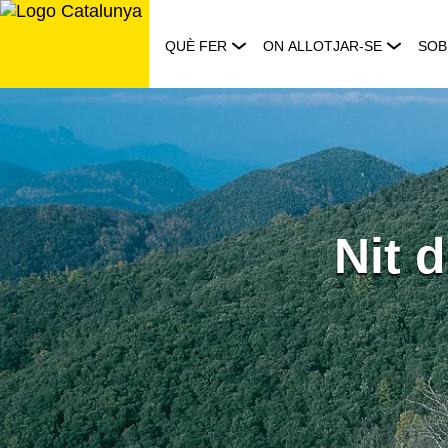
Saltar
al
QUÈ FER
ON ALLOTJAR-SE
SOB
contingut
Nit 