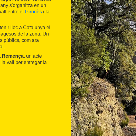
 any s'organitza en un
vall entre el
Gironès
i la
enir lloc a Catalunya el
 pagesos de la zona. Un
ls públics, com ara
al.
ca Remença
, un acte
a vall per entregar la