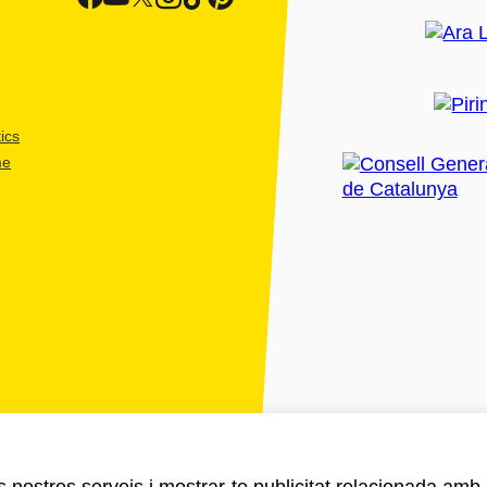
ics
me