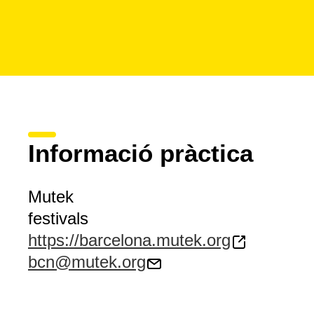
Informació pràctica
Mutek
festivals
https://barcelona.mutek.org
bcn@mutek.org