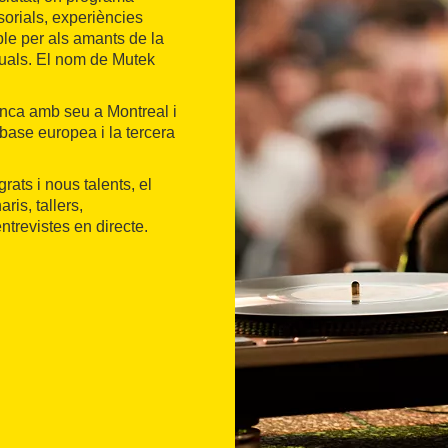
sorials, experiències
ble per als amants de la
isuals. El nom de Mutek
enca amb seu a Montreal i
base europea i la tercera
ats i nous talents, el
is, tallers,
ntrevistes en directe.