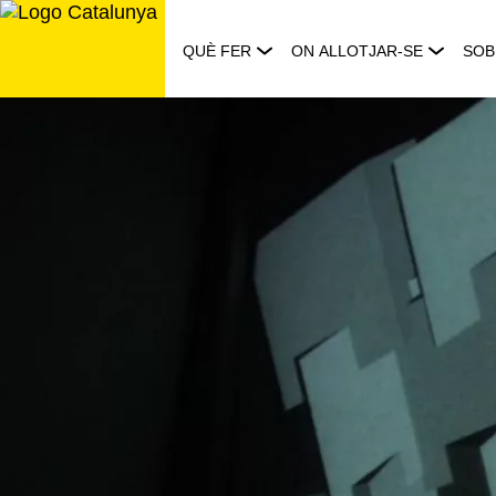
Saltar
al
QUÈ FER
ON ALLOTJAR-SE
SOB
contingut