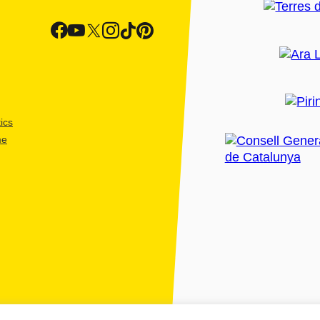
ics
me