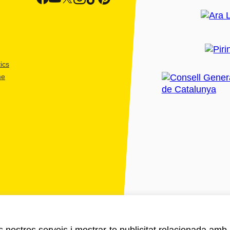
ics
me