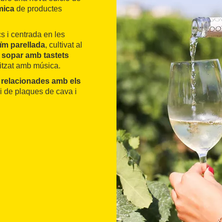
mica
de productes
cs i centrada en les
ïm parellada
, cultivat al
 sopar amb tastets
nitzat amb música.
s relacionades amb els
vi de plaques de cava i