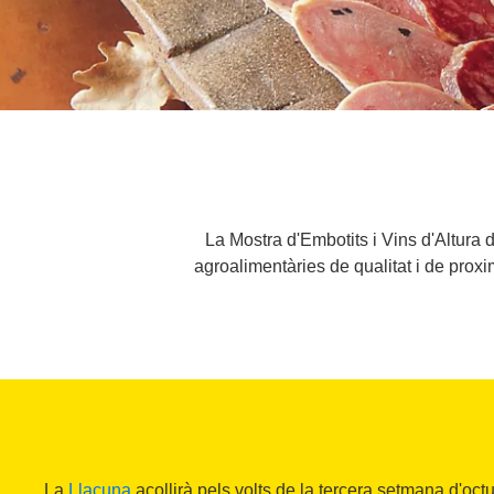
La Mostra d'Embotits i Vins d'Altura
agroalimentàries de qualitat i de proxim
La
Llacuna
acollirà pels volts de la tercera setmana d'oc