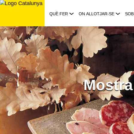
Saltar
al
QUÈ FER
ON ALLOTJAR-SE
SOB
contingut
Mostra 