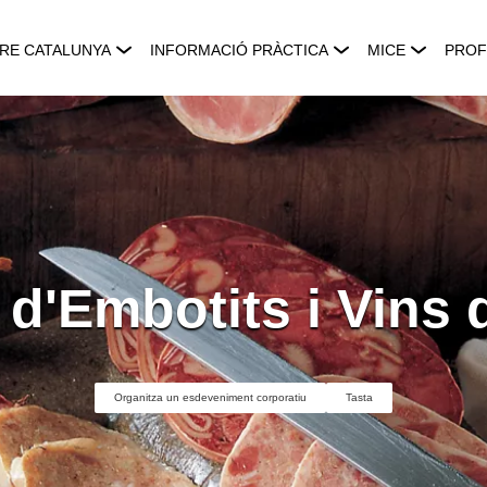
RE CATALUNYA
INFORMACIÓ PRÀCTICA
MICE
PROF
d'Embotits i Vins 
Organitza un esdeveniment corporatiu
Tasta