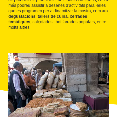
més podreu assistir a desenes d'activitats paral·leles
que es programen per a dinamitzar la mostra, com ara
degustacions
,
tallers de cuina
,
xerrades
temàtiques
, calçotades i botifarrades populars, entre
molts altres.