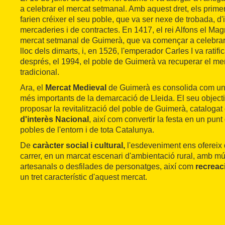
a celebrar el mercat setmanal. Amb aquest dret, els primer
farien créixer el seu poble, que va ser nexe de trobada, d'
mercaderies i de contractes. En 1417, el rei Alfons el Ma
mercat setmanal de Guimerà, que va començar a celebrar
lloc dels dimarts, i, en 1526, l'emperador Carles I va ratif
després, el 1994, el poble de Guimerà va recuperar el me
tradicional.
Ara, el
Mercat Medieval
de Guimerà es consolida com una
més importants de la demarcació de Lleida. El seu objecti
proposar la revitalització del poble de Guimerà, cataloga
d'interès Nacional
, així com convertir la festa en un pun
pobles de l'entorn i de tota Catalunya.
De
caràcter social i cultural,
l'esdeveniment ens ofereix 
carrer, en un marcat escenari d'ambientació rural, amb m
artesanals o desfilades de personatges, així com
recreac
un tret característic d'aquest mercat.