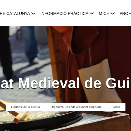
RE CATALUNYA
INFORMACIÓ PRÀCTICA
MICE
PROF
at Medieval de Gu
Gaudeix de la cultura
Organitza un esdeveniment corporatiu
Tasta