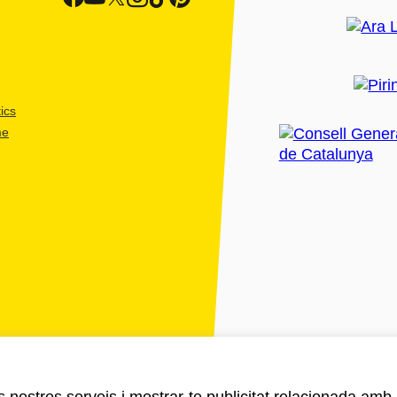
ics
me