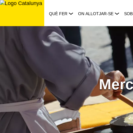
Saltar
al
QUÈ FER
ON ALLOTJAR-SE
SOB
contingut
Merc