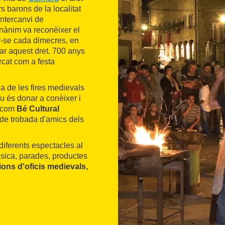
s barons de la localitat
intercanvi de
gnànim va reconèixer el
-se cada dimecres, en
icar aquest dret. 700 anys
rcat com a festa
 de les fires medievals
u és donar a conèixer i
t com
Bé Cultural
t de trobada d'amics dels
diferents espectacles al
úsica, parades, productes
ions d'oficis medievals,