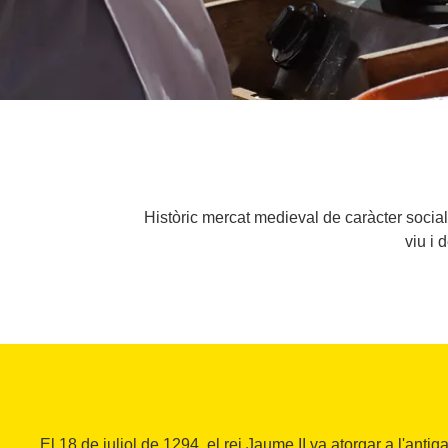
Històric mercat medieval de caràcter social 
viu i 
El 18 de juliol de 1294, el rei Jaume II va atorgar a l'antig