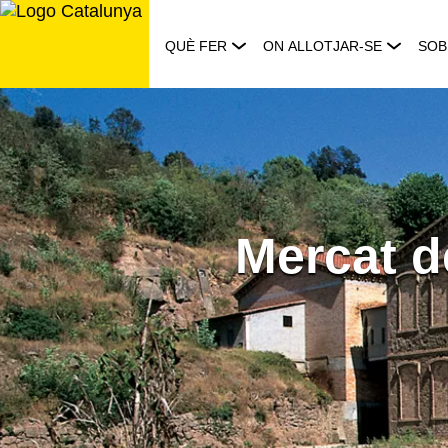
Saltar
al
QUÈ FER
ON ALLOTJAR-SE
SOB
contingut
Mercat de