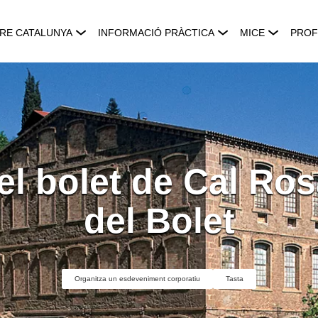
RE CATALUNYA
INFORMACIÓ PRÀCTICA
MICE
PROF
l bolet de Cal Ros
del Bolet
Organitza un esdeveniment corporatiu
Tasta