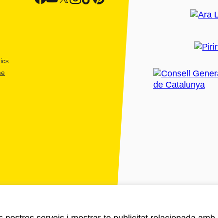
ics
me