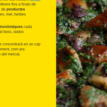
fereix fins a finals de
ó de
productes
es, mel, herbes
tronòmiques
cada
al bosc, tastos
ue concentrarà en un cap
iment, com ara
s del mercat.