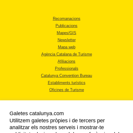
Recomanacions
Publicacions
Mapes/GIS
Newsletter
Mapa web
Agència Catalana de Turisme
Afiliacions
Professionals
Catalunya Convention Bureau
Establiments turístics
Oficines de Turisme
Galetes catalunya.com
Utilitzem galetes pròpies i de tercers per
analitzar els nostres serveis i mostrar-te
AVÍS LEGAL