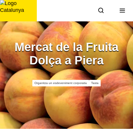
Saltar
al
contingut
Mercat de la Fruita
Dolça a Piera
Organitza un esdeveniment corporatiu
Tasta