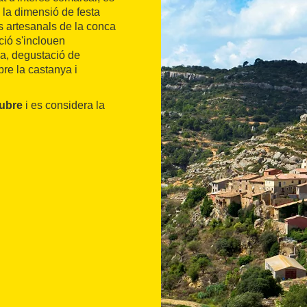
 la dimensió de festa
s artesanals de la conca
ció s'inclouen
ria, degustació de
re la castanya i
tubre
i es considera la