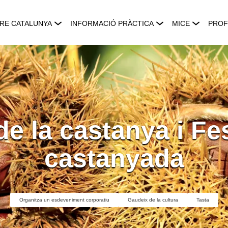
RE CATALUNYA
INFORMACIÓ PRÀCTICA
MICE
PROF
de la castanya i Fes
castanyada
Organitza un esdeveniment corporatiu
Gaudeix de la cultura
Tasta