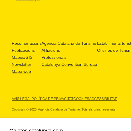
Recomanacions
Agència Catalana de Turisme
Establiments turíst
Publicacions
Afiliacions
Oficines de Turis
Mapes/GIS
Professionals
Newsletter
Catalunya Convention Bureau
Mapa web
AVÍS LEGAL
POLÍTICA DE PRIVACITAT
COOKIES
ACCESSIBILITAT
Copyright © 2026. Agència Catalana de Turisme. Tots els drets reservats.
Galetes catalunya.com