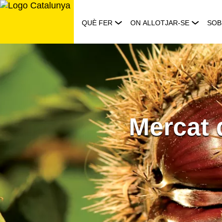
Saltar
al
QUÈ FER
ON ALLOTJAR-SE
SOB
contingut
Mercat 