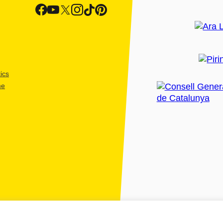
ics
me