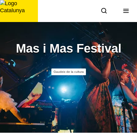
Saltar
al
contingut
Mas i Mas Festival
Gaudeix de la cultura