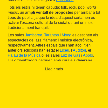
Tots els estils hi tenen cabuda: folk, rock, pop,
world
music
, un
ampli ventall de propostes
per arribar a tot
tipus de públic, ja que la idea d'aquest certamen és
activar l'escena cultural de la ciutat durant un mes
tradicionalment tranquil.
Les sales
Jamboree
,
Tarantos
i
Moog
es destinen als
espectacles de jazz, flamenc i música electrònica,
respectivament. Altres espais que l'han acollit en
anteriors edicions han estat el
Liceu
, l
'Auditori
, el
Palau de la Música
o les sales
Luz de Gas
i
Apolo
.
Els organitzadors cerquen amb cura els
diversos
entorns
, per tal que cadascun dels artistes encaixi
Llegir més
perfectament en l'escenari escollit.