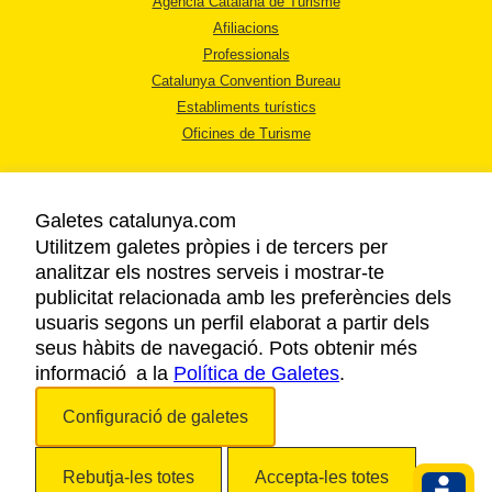
Agència Catalana de Turisme
Afiliacions
Professionals
Catalunya Convention Bureau
Establiments turístics
Oficines de Turisme
Galetes catalunya.com
Utilitzem galetes pròpies i de tercers per
analitzar els nostres serveis i mostrar-te
AVÍS LEGAL
publicitat relacionada amb les preferències dels
POLÍTICA DE PRIVACITAT
usuaris segons un perfil elaborat a partir dels
COOKIES
seus hàbits de navegació. Pots obtenir més
informació a la
Política de Galetes
ACCESSIBILITAT
.
Configuració de galetes
Copyright © 2026. Agència Catalana de Turisme. Tots els drets reservats.
Rebutja-les totes
Accepta-les totes