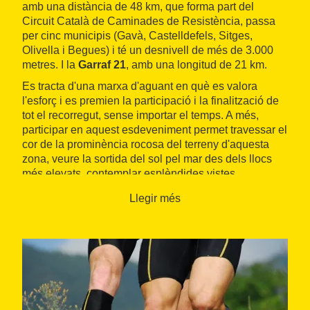
amb una distància de 48 km, que forma part del
Circuit Català de Caminades de Resistència, passa
per cinc municipis (Gavà, Castelldefels, Sitges,
Olivella i Begues) i té un desnivell de més de 3.000
metres. I la
Garraf 21
, amb una longitud de 21 km.
Es tracta d'una marxa d'aguant en què es valora
l'esforç i es premien la participació i la finalització de
tot el recorregut, sense importar el temps. A més,
participar en aquest esdeveniment permet travessar el
cor de la prominència rocosa del terreny d'aquesta
zona, veure la sortida del sol pel mar des dels llocs
més elevats, contemplar esplèndides vistes
panoràmiques, etc.
Llegir més