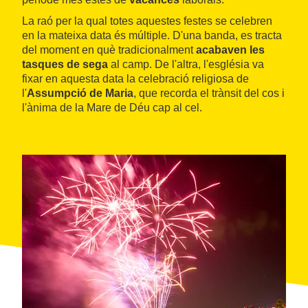
La raó per la qual totes aquestes festes se celebren
en la mateixa data és múltiple. D'una banda, es tracta
del moment en què tradicionalment
acabaven les
tasques de sega
al camp. De l'altra, l'església va
fixar en aquesta data la celebració religiosa de
l'
Assumpció de Maria
, que recorda el trànsit del cos i
l'ànima de la Mare de Déu cap al cel.