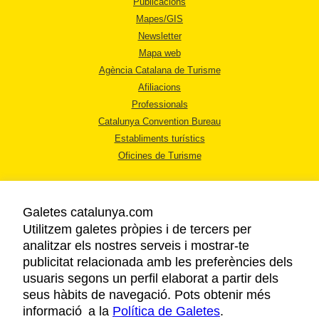
Publicacions
Mapes/GIS
Newsletter
Mapa web
Agència Catalana de Turisme
Afiliacions
Professionals
Catalunya Convention Bureau
Establiments turístics
Oficines de Turisme
Galetes catalunya.com
Utilitzem galetes pròpies i de tercers per
analitzar els nostres serveis i mostrar-te
AVÍS LEGAL
publicitat relacionada amb les preferències dels
POLÍTICA DE PRIVACITAT
usuaris segons un perfil elaborat a partir dels
COOKIES
seus hàbits de navegació. Pots obtenir més
informació a la
Política de Galetes
ACCESSIBILITAT
.