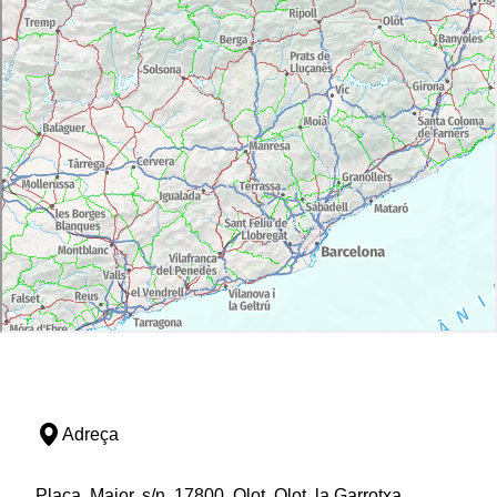
Adreça
Plaça, Major, s/n, 17800, Olot, Olot, la Garrotxa,