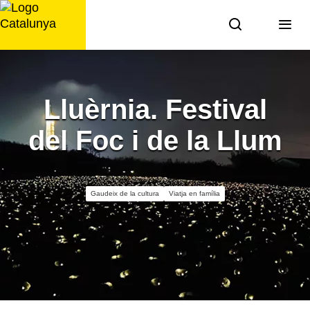
Saltar
al
contingut
Lluèrnia. Festival
del Foc i de la Llum
Gaudeix de la cultura
Viatja en família