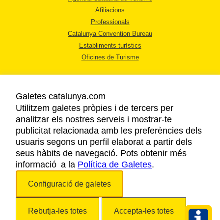
Afiliacions
Professionals
Catalunya Convention Bureau
Establiments turístics
Oficines de Turisme
Galetes catalunya.com
Utilitzem galetes pròpies i de tercers per
analitzar els nostres serveis i mostrar-te
AVÍS LEGAL
publicitat relacionada amb les preferències dels
POLÍTICA DE PRIVACITAT
usuaris segons un perfil elaborat a partir dels
COOKIES
seus hàbits de navegació. Pots obtenir més
informació a la
Política de Galetes
ACCESSIBILITAT
.
Configuració de galetes
Copyright © 2026. Agència Catalana de Turisme. Tots els drets reservats.
Rebutja-les totes
Accepta-les totes