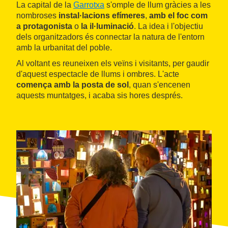
La capital de la
Garrotxa
s'omple de llum gràcies a les
nombroses
instal·lacions efímeres
,
amb el foc com
a protagonista
o
la il·luminació
. La idea i l'objectiu
dels organitzadors és connectar la natura de l'entorn
amb la urbanitat del poble.
Al voltant es reuneixen els veïns i visitants, per gaudir
d'aquest espectacle de llums i ombres. L'acte
comença amb la posta de sol
, quan s'encenen
aquests muntatges, i acaba sis hores després.