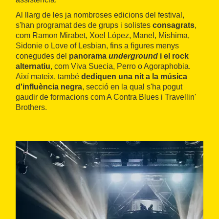
Al llarg de les ja nombroses edicions del festival,
s'han programat des de grups i solistes
consagrats
,
com Ramon Mirabet, Xoel López, Manel, Mishima,
Sidonie o Love of Lesbian, fins a figures menys
conegudes del
panorama
underground
i el rock
alternatiu
, com Viva Suecia, Perro o Agoraphobia.
Així mateix, també
dediquen una nit a la música
d'influència negra
, secció en la qual s'ha pogut
gaudir de formacions com A Contra Blues i Travellin'
Brothers.