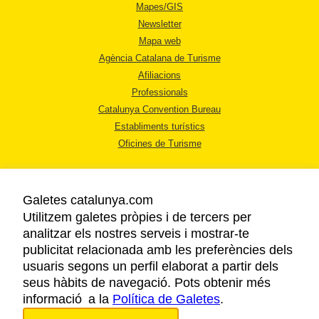
Mapes/GIS
Newsletter
Mapa web
Agència Catalana de Turisme
Afiliacions
Professionals
Catalunya Convention Bureau
Establiments turístics
Oficines de Turisme
Galetes catalunya.com
Utilitzem galetes pròpies i de tercers per
analitzar els nostres serveis i mostrar-te
AVÍS LEGAL
publicitat relacionada amb les preferències dels
POLÍTICA DE PRIVACITAT
usuaris segons un perfil elaborat a partir dels
COOKIES
seus hàbits de navegació. Pots obtenir més
informació a la
Política de Galetes
ACCESSIBILITAT
.