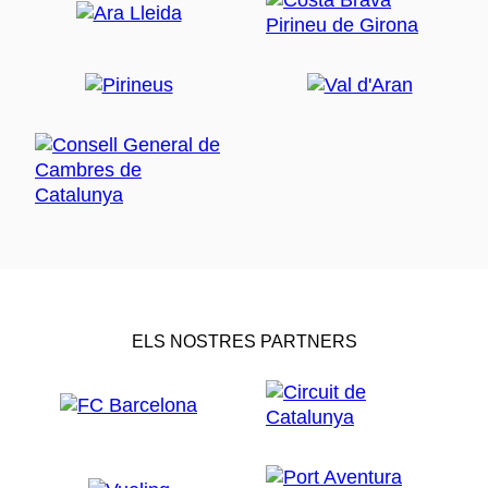
inclusió social, la igualtat, la diversitat cultural o la
cooperació. El centre d'operacions és la plaça de
Catalunya.
Què fer a Barcelona durant
La Mercè
La Mercè és també una magnífica oportunitat per
descobrir Barcelona des d'una altra perspectiva. Entre
espectacle i espectacle pots perdre't pels barris
històrics, visitar alguns dels seus grans museus o
gaudir dels seus espais verds.
Recórrer els carrers i places del centre
ELS NOSTRES PARTNERS
Des de la plaça de Sant Jaume fins al parc de la
Ciutadella, el cor de la ciutat s'omple de vida,
escenaris improvisats i racons plens de màgia festiva.
Passejar pels carrers del centre és descobrir
constantment cercaviles, concerts, espectacles i
activitats repartides per tota la ciutat.