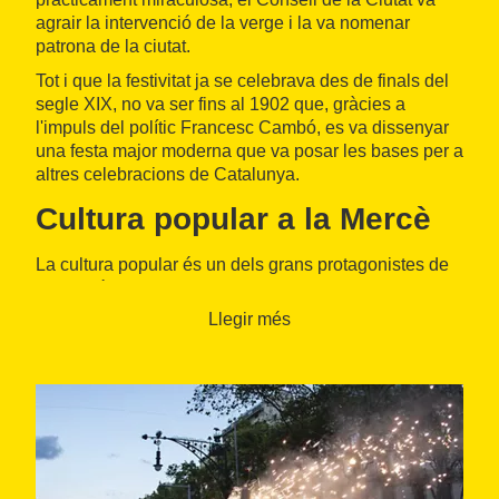
agrair la intervenció de la verge i la va nomenar
patrona de la ciutat.
Tot i que la festivitat ja se celebrava des de finals del
segle XIX, no va ser fins al 1902 que, gràcies a
l'impuls del polític Francesc Cambó, es va dissenyar
una festa major moderna que va posar les bases per a
altres celebracions de Catalunya.
Cultura popular a la Mercè
La cultura popular és un dels grans protagonistes de
La Mercè. El seguici popular, els gegants, els
capgrossos, els diables, els correfocs, els castellers i
Llegir més
les bèsties de foc converteixen la festa en una de les
grans expressions del patrimoni festiu català.
El Pregó, el Seguici inaugural i el Toc
d'inici
Des del
Saló de Cent de la Casa de la Vila,
el