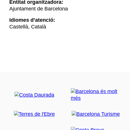
Entitat organitzadora:
El Piromusical
Ajuntament de Barcelona
L'espectacle de focs artificials i música s'ha convertit,
Idiomes d’atenció:
amb els anys, en un dels grans atractius de la
Castellà, Català
programació de les festes de La Mercè.
Davant la
Font Màgica de Montjuïc,
a l'avinguda de
la Reina Maria Cristina, milers de persones es
congreguen per acomiadar la festa amb aquest gran
desplegament de música i foc, que també es pot
seguir en directe per televisió.
El teixit associatiu de la
ciutat
La Mercè també és una ocasió perquè les entitats
socials que operen a la ciutat mostrin el seu dia a dia.
És per això que la Mostra d'Associacions (també
coneguda amb el nom d'Associa't a la Festa) és el
gran aparador d'aquestes associacions, amb més de
dos-cents participants, que treballen en àmbits com la