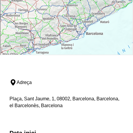
concerts fins a exposicions, que representen el seu
agermanament i acosten la cultura convidada als
barcelonins i als visitants.
BAM – Barcelona Acció Musical
Si una cosa caracteritza La Mercè és l'extensa oferta
musical. Una de les propostes més consolidades és
BAM (Barcelona Acció Musical),
amb el seu programa
eclèctic de música emergent d'arreu del món.
Els escenaris del BAM es reparteixen entre llocs tan
emblemàtics com el recinte Fabra i Coats o l'Antiga
Fàbrica Estrella Damm, entre molts altres.
Adreça
A aquesta programació s'hi ha sumat el
BAM - Acció
Cultura Viva,
que aposta per projectes de cultura
Plaça, Sant Jaume, 1, 08002, Barcelona, Barcelona,
cooperativa i que es gestiona de manera oberta i
el Barcelonès, Barcelona
participativa.
Mercè Música
L'oferta musical continua amb el
Mercè Música
, que