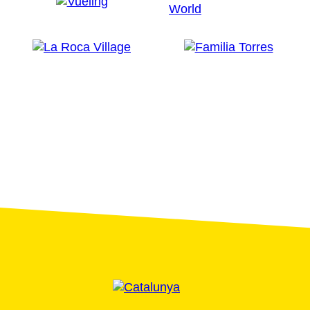
Gaudir dels espais culturals oberts
Amb motiu de les festes, molts museus i edificis
emblemàtics de Barcelona (alguns tancats durant la
resta de l'any) obren les portes amb jornades de
portes obertes, sovint gratuïtes, i converteixen la
celebració en una oportunitat única per apropar-se al
patrimoni arquitectònic i artístic.
Degustar la gastronomia urbana
Aprofita per descobrir mercats emblemàtics com la
Boqueria o Santa Caterina, degustar tapes, cuina
catalana i productes de proximitat als bars i
restaurants que omplen la ciutat durant aquests dies.
La Mercè es viu eminentment al carrer i les terrasses,
les fires d'artesania i les propostes culinàries
complementen l'experiència cultural i festiva de la
ciutat.