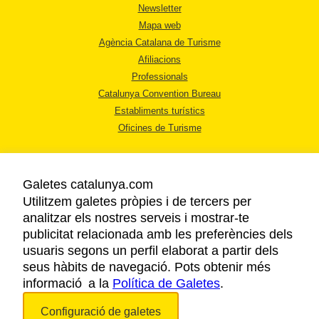
Newsletter
Mapa web
Agència Catalana de Turisme
Afiliacions
Professionals
Catalunya Convention Bureau
Establiments turístics
Oficines de Turisme
Galetes catalunya.com
Utilitzem galetes pròpies i de tercers per
analitzar els nostres serveis i mostrar-te
AVÍS LEGAL
publicitat relacionada amb les preferències dels
POLÍTICA DE PRIVACITAT
usuaris segons un perfil elaborat a partir dels
COOKIES
seus hàbits de navegació. Pots obtenir més
informació a la
Política de Galetes
ACCESSIBILITAT
.
Configuració de galetes