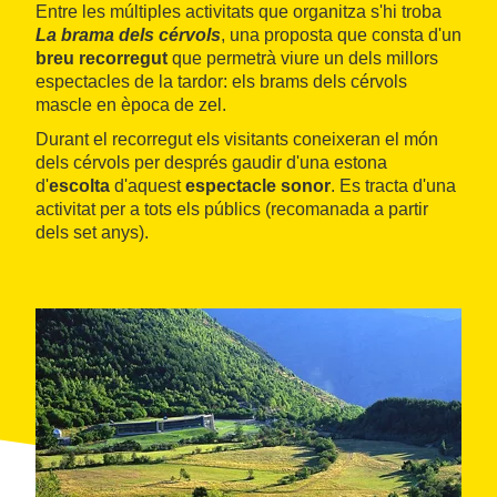
Entre les múltiples activitats que organitza s'hi troba
La brama dels cérvols
, una proposta que consta d'un
breu recorregut
que permetrà viure un dels millors
espectacles de la tardor: els brams dels cérvols
mascle en època de zel.
Durant el recorregut els visitants coneixeran el món
dels cérvols per després gaudir d'una estona
d'
escolta
d'aquest
espectacle sonor
. Es tracta d'una
activitat per a tots els públics (recomanada a partir
dels set anys).