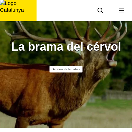
Saltar
al
contingut
La brama del cérvol
Gaudeix de la natura