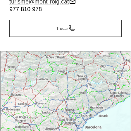
turisme@mont-roig.cat
977 810 978
Trucar