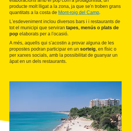
elaboracions amb el pop com a protagonista, un
producte molt lligat a la zona, ja que se'n troben grans
quantitats a la costa de
Mont-roig del Camp
.
L'esdeveniment inclou diversos bars i i restaurants de
tot el municipi que serviran
tapes, menús o plats de
pop
elaborats per a l'ocasió.
A més, aquells qui s'acostin a provar alguna de les
propostes podran participar en un
sorteig
, en físic o
per xarxes socials, amb la possibilitat de guanyar un
àpat en un dels restaurants.