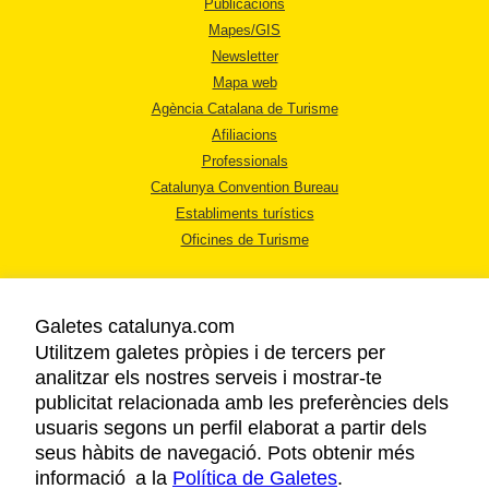
Publicacions
Mapes/GIS
Newsletter
Mapa web
Agència Catalana de Turisme
Afiliacions
Professionals
Catalunya Convention Bureau
Establiments turístics
Oficines de Turisme
Galetes catalunya.com
Utilitzem galetes pròpies i de tercers per
analitzar els nostres serveis i mostrar-te
AVÍS LEGAL
publicitat relacionada amb les preferències dels
POLÍTICA DE PRIVACITAT
usuaris segons un perfil elaborat a partir dels
COOKIES
seus hàbits de navegació. Pots obtenir més
informació a la
Política de Galetes
ACCESSIBILITAT
.