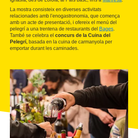
La mostra consisteix en diverses activitats
relacionades amb l'enogastronomia, que comença
amb un acte de presentació, i ofereix el menú del
pelegrí a una trentena de restaurants del
Bages
.
També se celebra el
concurs de la Cuina del
Pelegrí,
basada en la cuina de carmanyola per
emportar durant les caminades.