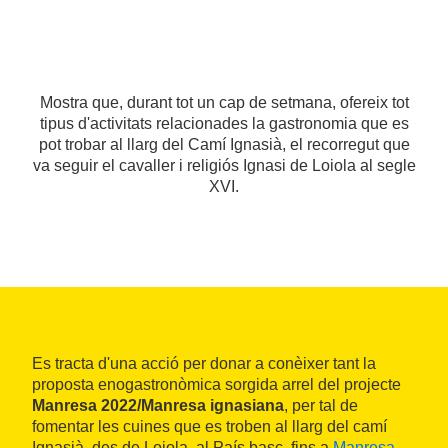
Mostra que, durant tot un cap de setmana, ofereix tot
tipus d'activitats relacionades la gastronomia que es
pot trobar al llarg del Camí Ignasià, el recorregut que
va seguir el cavaller i religiós Ignasi de Loiola al segle
XVI.
Es tracta d'una acció per donar a conèixer tant la
proposta enogastronòmica sorgida arrel del projecte
Manresa 2022/Manresa ignasiana
, per tal de
fomentar les cuines que es troben al llarg del camí
Ignasià, des de Loiola, al País basc, fins a
Manresa
.