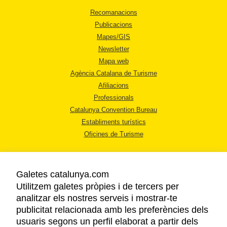
Recomanacions
Publicacions
Mapes/GIS
Newsletter
Mapa web
Agència Catalana de Turisme
Afiliacions
Professionals
Catalunya Convention Bureau
Establiments turístics
Oficines de Turisme
Galetes catalunya.com
Utilitzem galetes pròpies i de tercers per
analitzar els nostres serveis i mostrar-te
AVÍS LEGAL
publicitat relacionada amb les preferències dels
POLÍTICA DE PRIVACITAT
usuaris segons un perfil elaborat a partir dels