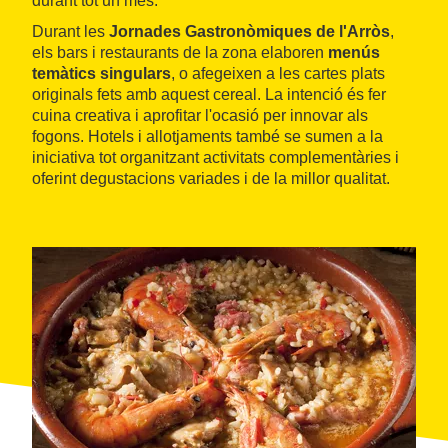
durant tot un mes.
Durant les
Jornades Gastronòmiques de l'Arròs
,
els bars i restaurants de la zona elaboren
menús
temàtics singulars
, o afegeixen a les cartes plats
originals fets amb aquest cereal. La intenció és fer
cuina creativa i aprofitar l'ocasió per innovar als
fogons. Hotels i allotjaments també se sumen a la
iniciativa tot organitzant activitats complementàries i
oferint degustacions variades i de la millor qualitat.