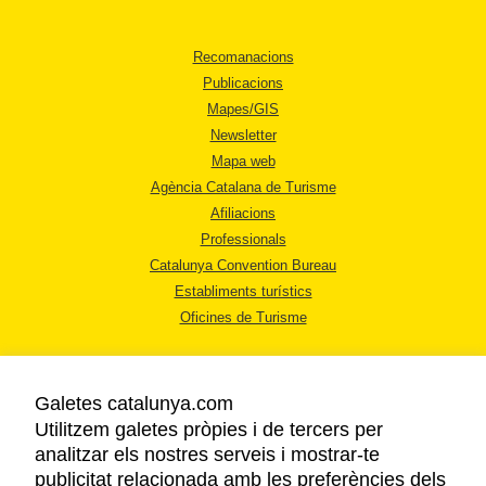
Recomanacions
Publicacions
Mapes/GIS
Newsletter
Mapa web
Agència Catalana de Turisme
Afiliacions
Professionals
Catalunya Convention Bureau
Establiments turístics
Oficines de Turisme
Galetes catalunya.com
Utilitzem galetes pròpies i de tercers per
analitzar els nostres serveis i mostrar-te
AVÍS LEGAL
publicitat relacionada amb les preferències dels