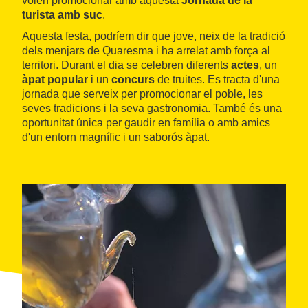
volen promocionar amb aquesta
Jornada de la
turista amb suc
.
Aquesta festa, podríem dir que jove, neix de la tradició
dels menjars de Quaresma i ha arrelat amb força al
territori. Durant el dia se celebren diferents
actes
, un
àpat popular
i un
concurs
de truites. Es tracta d'una
jornada que serveix per promocionar el poble, les
seves tradicions i la seva gastronomia. També és una
oportunitat única per gaudir en família o amb amics
d'un entorn magnífic i un saborós àpat.