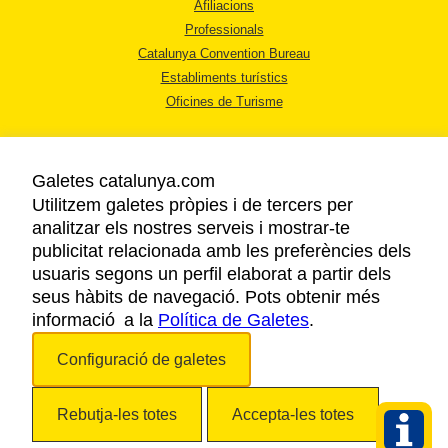
Afiliacions
Professionals
Catalunya Convention Bureau
Establiments turístics
Oficines de Turisme
Galetes catalunya.com
Utilitzem galetes pròpies i de tercers per
analitzar els nostres serveis i mostrar-te
AVÍS LEGAL
publicitat relacionada amb les preferències dels
POLÍTICA DE PRIVACITAT
usuaris segons un perfil elaborat a partir dels
COOKIES
seus hàbits de navegació. Pots obtenir més
informació a la
Política de Galetes
ACCESSIBILITAT
.
Configuració de galetes
Copyright © 2026. Agència Catalana de Turisme. Tots els drets reservats.
Rebutja-les totes
Accepta-les totes