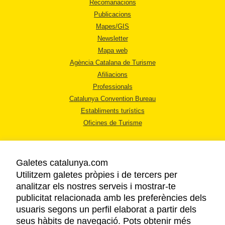
Recomanacions
Publicacions
Mapes/GIS
Newsletter
Mapa web
Agència Catalana de Turisme
Afiliacions
Professionals
Catalunya Convention Bureau
Establiments turístics
Oficines de Turisme
Galetes catalunya.com
Utilitzem galetes pròpies i de tercers per
analitzar els nostres serveis i mostrar-te
AVÍS LEGAL
publicitat relacionada amb les preferències dels
POLÍTICA DE PRIVACITAT
usuaris segons un perfil elaborat a partir dels
COOKIES
seus hàbits de navegació. Pots obtenir més