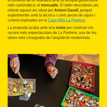
a convertir-se en artesans amb la recepta gaudiniana
més carismàtica: el
trencadís
. El taller descobreix als
infants aquest art, ideat per
Antoni Gaudí
, perquè
experimentin amb la tècnica i creïn peces de rajola i
ciment inspirades en la
Casa Milà-La Pedrera
.
La proposta acaba amb una
visita
per conèixer els
racons més espectaculars de La Pedrera, una de les
obres més conegudes de l'arquitecte modernista.