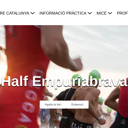
RE CATALUNYA
INFORMACIÓ PRÀCTICA
MICE
PROF
Half Empuriabrava
Agafa la bici
Entrena't