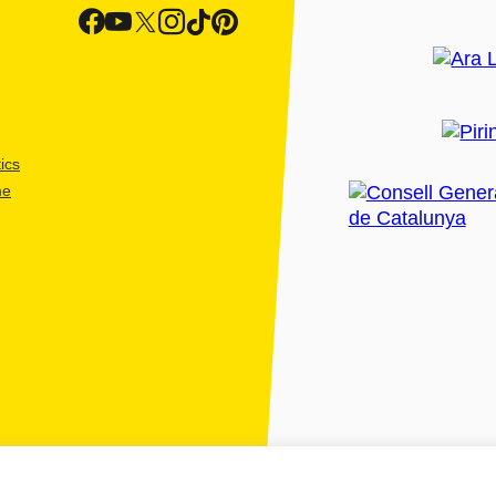
ics
me