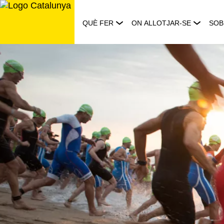
Saltar
al
QUÈ FER
ON ALLOTJAR-SE
SOB
contingut