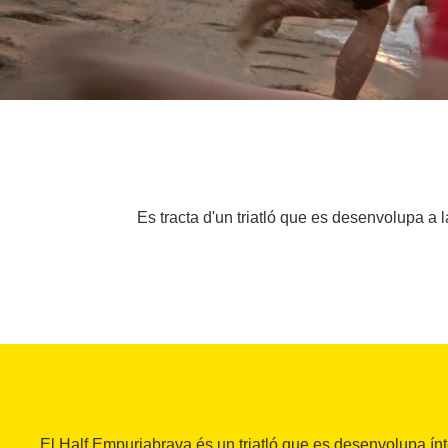
Es tracta d'un triatló que es desenvolupa a 
El Half Empuriabrava és un triatló que es desenvolupa í