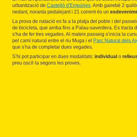
urbanització de
Castelló d'Empúries
. Amb gairebé 2 quilò
nedant, noranta pedalejant i 21 corrent és un
esdevenimen
La prova de natació es fa a la platja del poble i del passeig
de bicicleta, que arriba fins a Palau-saverdera. Es tracta d'
s'ha de fer tres vegades. Al mateix passeig s'inicia la cur
pel camí natural entre el riu Muga i el
Parc Natural dels A
que s'ha de completar dues vegades.
S'hi pot participar en dues modalitats:
individual
o
relleu
preu oscil·la segons les proves.