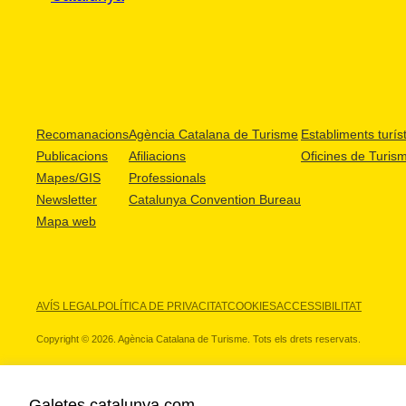
Recomanacions
Agència Catalana de Turisme
Establiments turíst
Publicacions
Afiliacions
Oficines de Turis
Mapes/GIS
Professionals
Newsletter
Catalunya Convention Bureau
Mapa web
AVÍS LEGAL
POLÍTICA DE PRIVACITAT
COOKIES
ACCESSIBILITAT
Copyright © 2026. Agència Catalana de Turisme. Tots els drets reservats.
Galetes catalunya.com