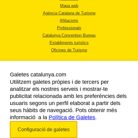
Mapa web
Agència Catalana de Turisme
Afiliacions
Professionals
Catalunya Convention Bureau
Establiments turístics
Oficines de Turisme
Galetes catalunya.com
Utilitzem galetes pròpies i de tercers per
analitzar els nostres serveis i mostrar-te
AVÍS LEGAL
publicitat relacionada amb les preferències dels
POLÍTICA DE PRIVACITAT
usuaris segons un perfil elaborat a partir dels
COOKIES
seus hàbits de navegació. Pots obtenir més
informació a la
Política de Galetes
ACCESSIBILITAT
.
Configuració de galetes
Copyright © 2026. Agència Catalana de Turisme. Tots els drets reservats.