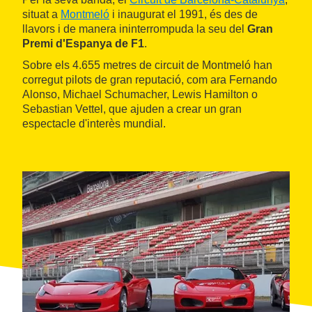
situat a
Montmeló
i inaugurat el 1991, és des de
llavors i de manera ininterrompuda la seu del
Gran
Premi d'Espanya de F1
.
Sobre els 4.655 metres de circuit de Montmeló han
corregut pilots de gran reputació, com ara Fernando
Alonso, Michael Schumacher, Lewis Hamilton o
Sebastian Vettel, que ajuden a crear un gran
espectacle d'interès mundial.