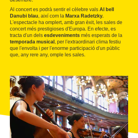
Al concert es podrà sentir el cèlebre vals
Al bell
Danubi blau
, així com la
Marxa Radetzky.
L'espectacle ha omplert, amb gran èxit, les sales de
concert més prestigioses d'Europa. En efecte, es
tracta d'un dels
esdeveniments
més esperats de la
temporada musical
, per l'extraordinari clima festiu
que l'envolta i per l'enorme participació d'un públic
que, any rere any, omple les sales.