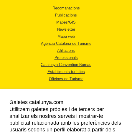
Recomanacions
Publicacions
Mapes/GIS
Newsletter
Mapa web
Agència Catalana de Turisme
Afiliacions
Professionals
Catalunya Convention Bureau
Establiments turístics
Oficines de Turisme
Galetes catalunya.com
Utilitzem galetes pròpies i de tercers per
analitzar els nostres serveis i mostrar-te
AVÍS LEGAL
publicitat relacionada amb les preferències dels
POLÍTICA DE PRIVACITAT
usuaris segons un perfil elaborat a partir dels