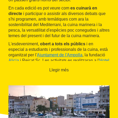
En cada edició es pot veure com
es cuinarà en
directe
i participar o assistir als diversos debats que
s'hi programen, amb temàtiques com ara la
sostenibilitat del Mediterrani, la cuina marinera i la
pesca, la versatilitat d'espècies poc conegudes i altres
temes del present i del futur de la cuina marinera.
L'esdeveniment,
obert a tots els públics
i en
especial a estudiants i professionals de la cuina, està
organitzat per l'
Ajuntament de l'Ampolla
, la fundació
Alicia
i Reicat Sc. Les activitats es realitzaran a l'
Hotel
Flamingo
de l'
Ampolla
i també es podrà seguir a
Llegir més
temps real a través del canal de YouTube
GastroEvents, i per televisió al canal Terres de l'Ebre.