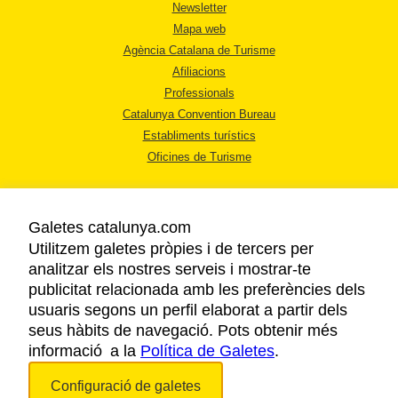
Newsletter
Mapa web
Agència Catalana de Turisme
Afiliacions
Professionals
Catalunya Convention Bureau
Establiments turístics
Oficines de Turisme
Galetes catalunya.com
Utilitzem galetes pròpies i de tercers per
analitzar els nostres serveis i mostrar-te
AVÍS LEGAL
publicitat relacionada amb les preferències dels
POLÍTICA DE PRIVACITAT
usuaris segons un perfil elaborat a partir dels
COOKIES
seus hàbits de navegació. Pots obtenir més
informació a la
Política de Galetes
ACCESSIBILITAT
.
Configuració de galetes