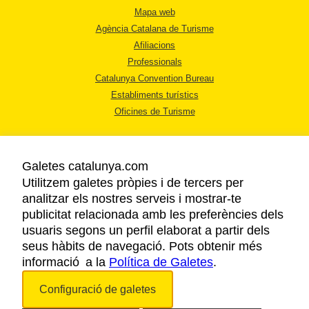
Mapa web
Agència Catalana de Turisme
Afiliacions
Professionals
Catalunya Convention Bureau
Establiments turístics
Oficines de Turisme
Galetes catalunya.com
Utilitzem galetes pròpies i de tercers per
analitzar els nostres serveis i mostrar-te
AVÍS LEGAL
publicitat relacionada amb les preferències dels
POLÍTICA DE PRIVACITAT
usuaris segons un perfil elaborat a partir dels
COOKIES
seus hàbits de navegació. Pots obtenir més
informació a la
Política de Galetes
ACCESSIBILITAT
.
Configuració de galetes
Copyright © 2026. Agència Catalana de Turisme. Tots els drets reservats.