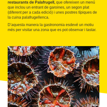
restaurants de Palafrugell,
que ofereixen un menú
que inclou un entrant de garoines, un segon plat
(diferent per a cada edició) i unes postres típiques de
la cuina palafrugellenca.
D'aquesta manera la gastronomia esdevé un motiu
més per visitar una zona que es pot observar i tastar.