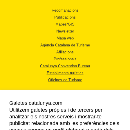
Recomanacions
Publicacions
Mapes/GIS
Newsletter
Mapa web
Agència Catalana de Turisme
Afiliacions
Professionals
Catalunya Convention Bureau
Establiments turístics
Oficines de Turisme
Galetes catalunya.com
Utilitzem galetes pròpies i de tercers per
analitzar els nostres serveis i mostrar-te
AVÍS LEGAL
publicitat relacionada amb les preferències dels
POLÍTICA DE PRIVACITAT