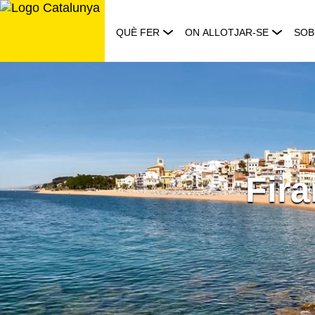
Saltar
al
QUÈ FER
ON ALLOTJAR-SE
SOB
contingut
Fir