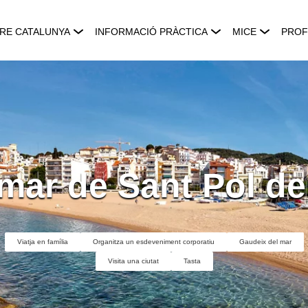
RE CATALUNYA
INFORMACIÓ PRÀCTICA
MICE
PROF
amar de Sant Pol de
Viatja en família
Organitza un esdeveniment corporatiu
Gaudeix del mar
Visita una ciutat
Tasta