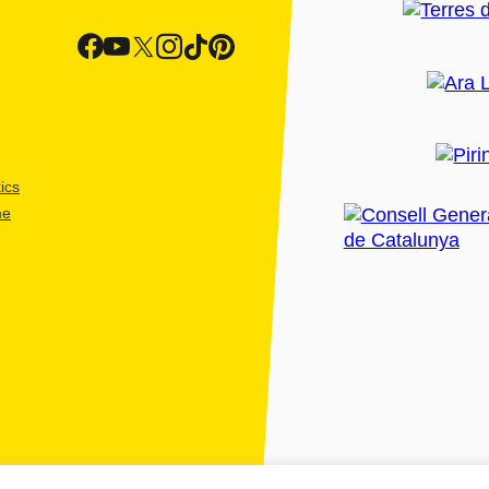
ics
me