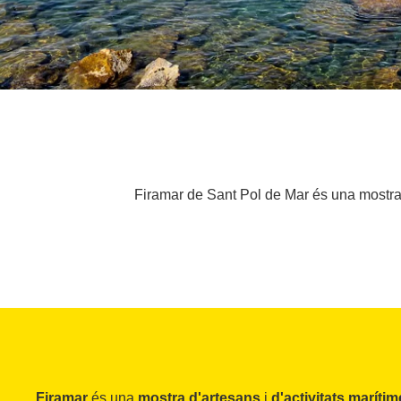
Firamar de Sant Pol de Mar és una mostra d'
Firamar
és una
mostra d'artesans
i
d'activitats maríti