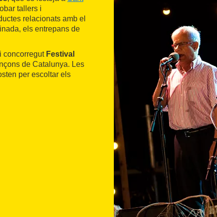
bar tallers i
ductes relacionats amb el
dinada, els entrepans de
 i concorregut
Festival
nçons de Catalunya. Les
sten per escoltar els