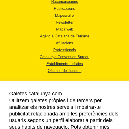
Recomanacions
Publicacions
Mapes/GIS
Newsletter
Mapa web
Agència Catalana de Turisme
Afiliacions
Professionals
Catalunya Convention Bureau
Establiments turístics
Oficines de Turisme
Galetes catalunya.com
Utilitzem galetes pròpies i de tercers per
analitzar els nostres serveis i mostrar-te
AVÍS LEGAL
publicitat relacionada amb les preferències dels
POLÍTICA DE PRIVACITAT
usuaris segons un perfil elaborat a partir dels
COOKIES
seus hàbits de navegació. Pots obtenir més