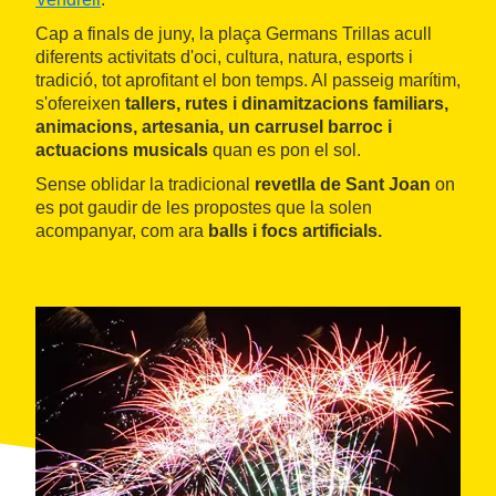
Cap a finals de juny, la plaça Germans Trillas acull
diferents activitats d'oci, cultura, natura, esports i
tradició, tot aprofitant el bon temps. Al passeig marítim,
s'ofereixen
tallers, rutes i dinamitzacions familiars,
animacions, artesania, un carrusel barroc i
actuacions musicals
quan es pon el sol.
Sense oblidar la tradicional
revetlla de Sant Joan
on
es pot gaudir de les propostes que la solen
acompanyar, com ara
balls i focs artificials.