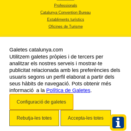
Professionals
Catalunya Convention Bureau
Establiments turístics
Oficines de Turisme
Galetes catalunya.com
Utilitzem galetes pròpies i de tercers per
analitzar els nostres serveis i mostrar-te
AVÍS LEGAL
publicitat relacionada amb les preferències dels
POLÍTICA DE PRIVACITAT
usuaris segons un perfil elaborat a partir dels
COOKIES
seus hàbits de navegació. Pots obtenir més
informació a la
Política de Galetes
ACCESSIBILITAT
.
Configuració de galetes
Copyright © 2026. Agència Catalana de Turisme. Tots els drets reservats.
Rebutja-les totes
Accepta-les totes