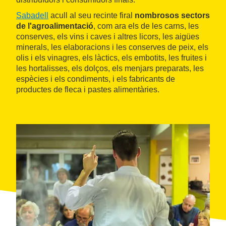
Sabadell
acull al seu recinte firal
nombrosos sectors
de l'agroalimentació
, com ara els de les carns, les
conserves, els vins i caves i altres licors, les aigües
minerals, les elaboracions i les conserves de peix, els
olis i els vinagres, els làctics, els embotits, les fruites i
les hortalisses, els dolços, els menjars preparats, les
espècies i els condiments, i els fabricants de
productes de fleca i pastes alimentàries.