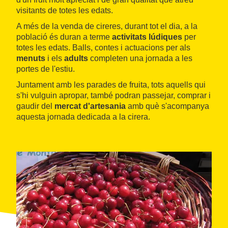
visitants de totes les edats.
A més de la venda de cireres, durant tot el dia, a la
població és duran a terme
activitats lúdiques
per
totes les edats. Balls, contes i actuacions per als
menuts
i els
adults
completen una jornada a les
portes de l'estiu.
Juntament amb les parades de fruita, tots aquells qui
s'hi vulguin apropar, també podran passejar, comprar i
gaudir del
mercat d'artesania
amb què s'acompanya
aquesta jornada dedicada a la cirera.