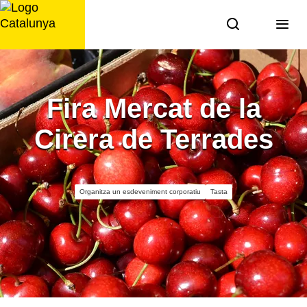
Saltar
al
contingut
Fira Mercat de la
Cirera de Terrades
Organitza un esdeveniment corporatiu
Tasta