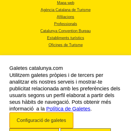
Mapa web
Agència Catalana de Turisme
Afiliacions
Professionals
Catalunya Convention Bureau
Establiments turístics
Oficines de Turisme
Galetes catalunya.com
Utilitzem galetes pròpies i de tercers per
analitzar els nostres serveis i mostrar-te
AVÍS LEGAL
publicitat relacionada amb les preferències dels
POLÍTICA DE PRIVACITAT
usuaris segons un perfil elaborat a partir dels
COOKIES
seus hàbits de navegació. Pots obtenir més
informació a la
Política de Galetes
ACCESSIBILITAT
.
Configuració de galetes
Copyright © 2026. Agència Catalana de Turisme. Tots els drets reservats.