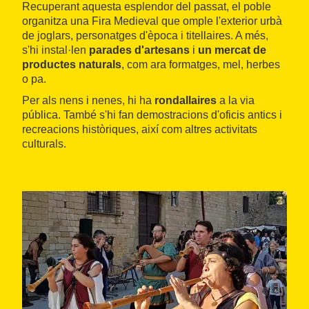
Recuperant aquesta esplendor del passat, el poble
organitza una Fira Medieval que omple l'exterior urbà
de joglars, personatges d'època i titellaires. A més,
s'hi instal·len
parades d'artesans
i
un mercat de
productes naturals
, com ara formatges, mel, herbes
o pa.
Per als nens i nenes, hi ha
rondallaires
a la via
pública. També s'hi fan demostracions d'oficis antics i
recreacions històriques, així com altres activitats
culturals.