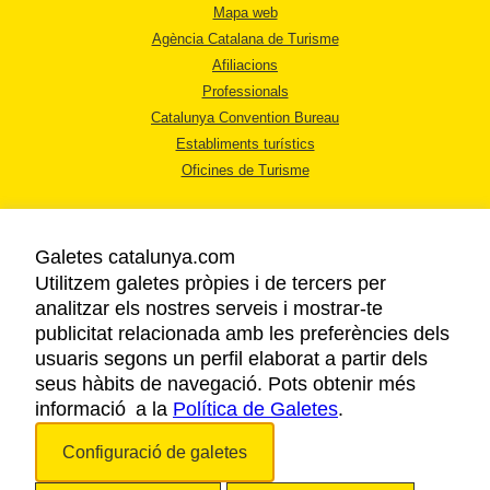
Mapa web
Agència Catalana de Turisme
Afiliacions
Professionals
Catalunya Convention Bureau
Establiments turístics
Oficines de Turisme
Galetes catalunya.com
Utilitzem galetes pròpies i de tercers per
analitzar els nostres serveis i mostrar-te
AVÍS LEGAL
publicitat relacionada amb les preferències dels
POLÍTICA DE PRIVACITAT
usuaris segons un perfil elaborat a partir dels
COOKIES
seus hàbits de navegació. Pots obtenir més
informació a la
Política de Galetes
ACCESSIBILITAT
.
Configuració de galetes
Copyright © 2026. Agència Catalana de Turisme. Tots els drets reservats.