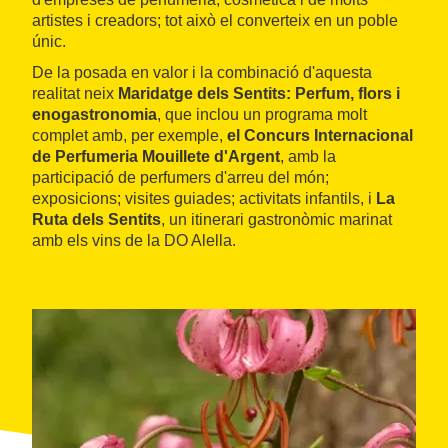
artistes i creadors; tot això el converteix en un poble
únic.
De la posada en valor i la combinació d'aquesta
realitat neix
Maridatge dels Sentits: Perfum, flors i
enogastronomia
, que inclou un programa molt
complet amb, per exemple,
el Concurs Internacional
de Perfumeria Mouillete d'Argent
,
amb la
participació de perfumers d'arreu del món;
exposicions; visites guiades; activitats infantils, i
La
Ruta dels Sentits
, un itinerari gastronòmic marinat
amb els vins de la DO Alella.