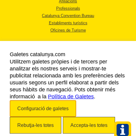
Afiliacions
Professionals
Catalunya Convention Bureau
Establiments turístics
Oficines de Turisme
Galetes catalunya.com
Utilitzem galetes pròpies i de tercers per
analitzar els nostres serveis i mostrar-te
AVÍS LEGAL
publicitat relacionada amb les preferències dels
POLÍTICA DE PRIVACITAT
usuaris segons un perfil elaborat a partir dels
COOKIES
seus hàbits de navegació. Pots obtenir més
informació a la
Política de Galetes
ACCESSIBILITAT
.
Configuració de galetes
Copyright © 2026. Agència Catalana de Turisme. Tots els drets reservats.
Rebutja-les totes
Accepta-les totes