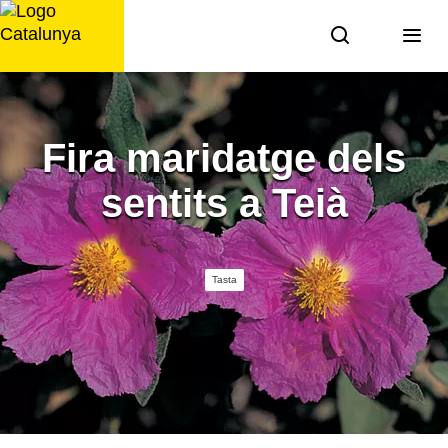
Saltar
al
contingut
Fira maridatge dels
sentits a Teià
Tasta