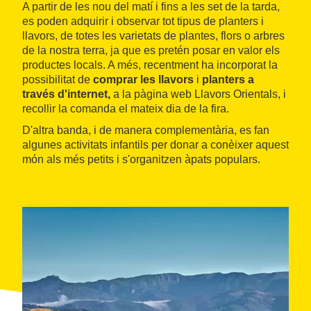
A partir de les nou del matí i fins a les set de la tarda,
es poden adquirir i observar tot tipus de planters i
llavors, de totes les varietats de plantes, flors o arbres
de la nostra terra, ja que es pretén posar en valor els
productes locals. A més, recentment ha incorporat la
possibilitat de
comprar les llavors
i
planters a
través d'internet,
a la pàgina web Llavors Orientals, i
recollir la comanda el mateix dia de la fira.
D'altra banda, i de manera complementària, es fan
algunes activitats infantils per donar a conèixer aquest
món als més petits i s'organitzen àpats populars.