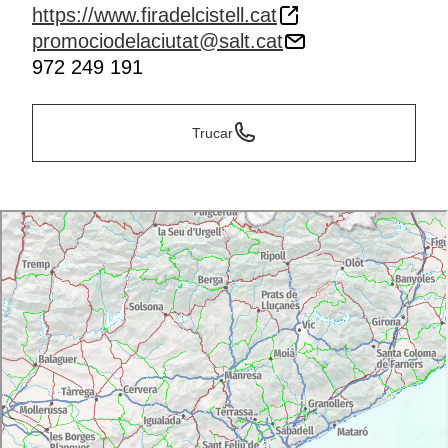
https://www.firadelcistell.cat
promociodelaciutat@salt.cat
972 249 191
Trucar