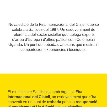
Nova edició de la Fira Internacional del Cistell que se
celebra a Salt des del 1997. Un esdeveniment de
referència del sector cisteller que aplega experts
d'arreu d'Europa i d'altres països com Colòmbia i
Uganda. Un punt de trobada d'artesans que mostren i
comparteixen experiències i tècniques.
El municipi de Salt festeja amb orgull la
Fira
Internacional del Cistell
, un esdeveniment que s'ha
convertit en un punt de
trobada
per a la
recuperació
,
el
coneixement
i la
difusió
de l'art
cisteller
.