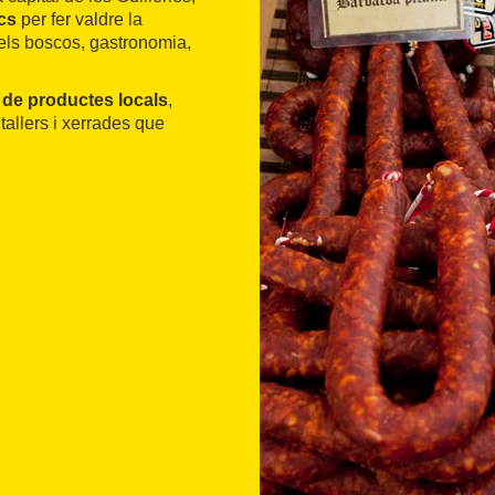
cs
per fer valdre la
els boscos, gastronomia,
l de productes locals
,
 tallers i xerrades que