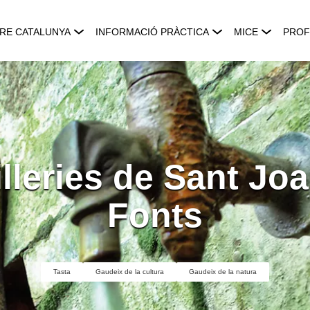
RE CATALUNYA
INFORMACIÓ PRÀCTICA
MICE
PROF
illeries de Sant Joa
Fonts
Tasta
Gaudeix de la cultura
Gaudeix de la natura