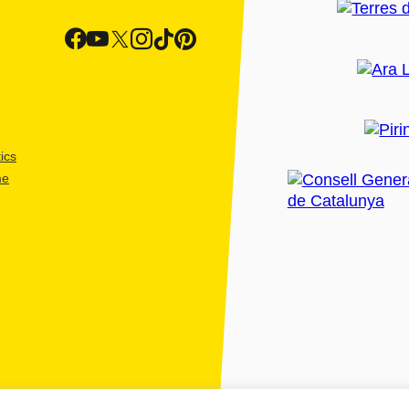
ics
me