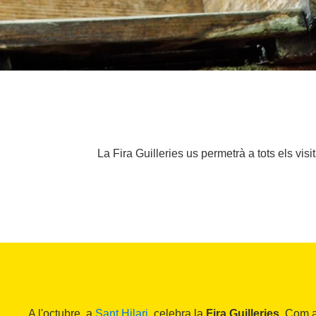
La Fira Guilleries us permetrà a tots els visi
A l'octubre, a
Sant Hilari
, celebra la
Fira Guilleries
. Com a