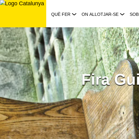
Saltar
al
QUÈ FER
ON ALLOTJAR-SE
SOB
contingut
Fira Gu