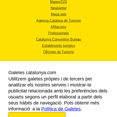
Mapes/GIS
Newsletter
Mapa web
Agència Catalana de Turisme
Afiliacions
Professionals
Catalunya Convention Bureau
Establiments turístics
Oficines de Turisme
Galetes catalunya.com
Utilitzem galetes pròpies i de tercers per
analitzar els nostres serveis i mostrar-te
AVÍS LEGAL
publicitat relacionada amb les preferències dels
POLÍTICA DE PRIVACITAT
usuaris segons un perfil elaborat a partir dels
COOKIES
seus hàbits de navegació. Pots obtenir més
informació a la
Política de Galetes
ACCESSIBILITAT
.