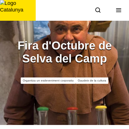
Saltar
al
contingut
Fira d'Octubre de
Selva del Camp
Organitza un esdeveniment corporatiu
Gaudeix de la cultura