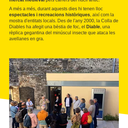
A més a més, durant aquests dies hi tenen lloc
espectacles i recreacions històriques
, així com la
mostra d'entitats locals. Des de l'any 2000, la Colla de
Diables ha afegit una bèstia de foc, el
Diable
, una
rèplica gegantina del minúscul insecte que ataca les
avellanes en gra.