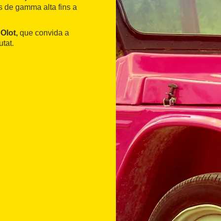
ns de gamma alta fins a
Olot,
que convida a
utat.