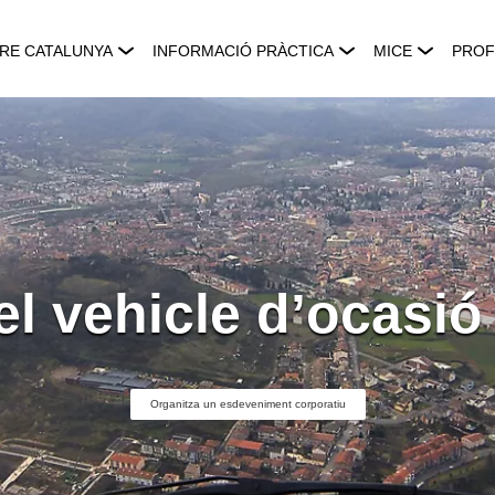
RE CATALUNYA
INFORMACIÓ PRÀCTICA
MICE
PROF
el vehicle d’ocasió
Organitza un esdeveniment corporatiu