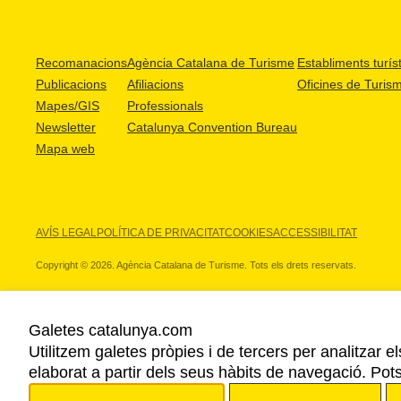
Recomanacions
Agència Catalana de Turisme
Establiments turíst
Publicacions
Afiliacions
Oficines de Turis
Mapes/GIS
Professionals
Newsletter
Catalunya Convention Bureau
Mapa web
AVÍS LEGAL
POLÍTICA DE PRIVACITAT
COOKIES
ACCESSIBILITAT
Copyright © 2026. Agència Catalana de Turisme. Tots els drets reservats.
Galetes catalunya.com
Utilitzem galetes pròpies i de tercers per analitzar e
ELS NOSTRES PARTNERS
elaborat a partir dels seus hàbits de navegació. Pot