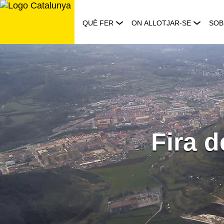
Saltar
al
QUÈ FER
ON ALLOTJAR-SE
SOB
contingut
Fira d