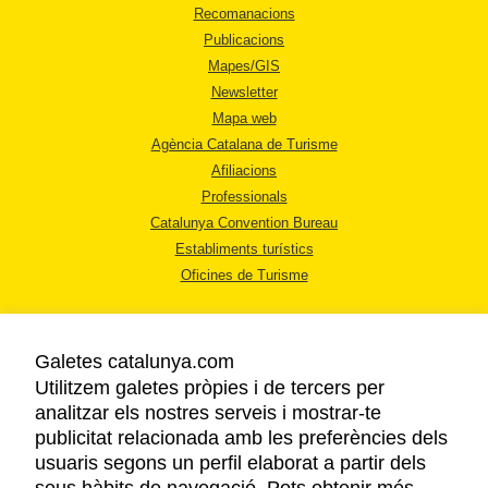
Recomanacions
Publicacions
Mapes/GIS
Newsletter
Mapa web
Agència Catalana de Turisme
Afiliacions
Professionals
Catalunya Convention Bureau
Establiments turístics
Oficines de Turisme
Galetes catalunya.com
Utilitzem galetes pròpies i de tercers per
analitzar els nostres serveis i mostrar-te
AVÍS LEGAL
publicitat relacionada amb les preferències dels
POLÍTICA DE PRIVACITAT
usuaris segons un perfil elaborat a partir dels
COOKIES