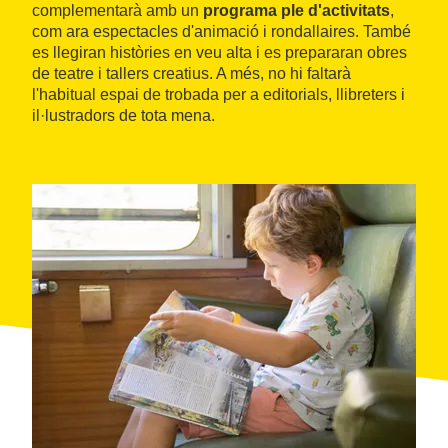
complementarà amb un
programa ple d'activitats
,
com ara espectacles d'animació i rondallaires. També
es llegiran històries en veu alta i es prepararan obres
de teatre i tallers creatius. A més, no hi faltarà
l'habitual espai de trobada per a editorials, llibreters i
il·lustradors de tota mena.