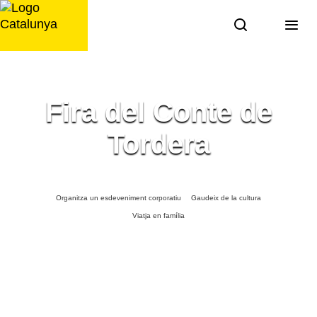
Saltar
al
contingut
Fira del Conte de
Tordera
Organitza un esdeveniment corporatiu
Gaudeix de la cultura
Viatja en família