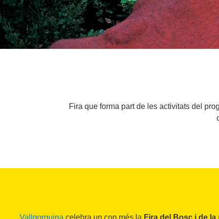
Fira que forma part de les activitats del pr
Vallgorguina
celebra un cop més la
Fira del Bosc i de la