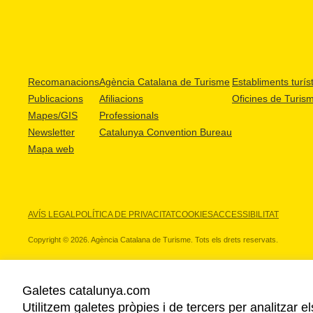
Recomanacions
Agència Catalana de Turisme
Establiments turíst
Publicacions
Afiliacions
Oficines de Turis
Mapes/GIS
Professionals
Newsletter
Catalunya Convention Bureau
Mapa web
AVÍS LEGAL
POLÍTICA DE PRIVACITAT
COOKIES
ACCESSIBILITAT
Copyright © 2026. Agència Catalana de Turisme. Tots els drets reservats.
Galetes catalunya.com
Utilitzem galetes pròpies i de tercers per analitzar e