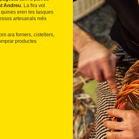
nt Andreu
. La fira vol
 quines eren les tasques
ocessos artesanals més
m ara forners, cistellers,
 comprar productes