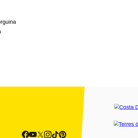
orguina
a