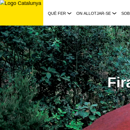
Saltar
al
QUÈ FER
ON ALLOTJAR-SE
SOB
contingut
Fir