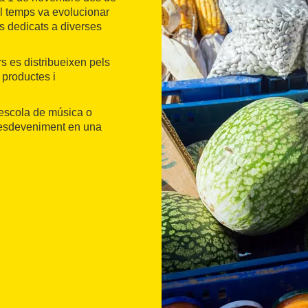
l temps va evolucionar
is dedicats a diverses
 es distribueixen pels
 productes i
l'escola de música o
l'esdeveniment en una