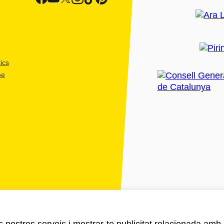
ics
me