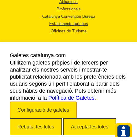
Afiliacions
Professionals
Catalunya Convention Bureau
Establiments turístics
Oficines de Turisme
Galetes catalunya.com
Utilitzem galetes pròpies i de tercers per
analitzar els nostres serveis i mostrar-te
AVÍS LEGAL
publicitat relacionada amb les preferències dels
POLÍTICA DE PRIVACITAT
usuaris segons un perfil elaborat a partir dels
COOKIES
seus hàbits de navegació. Pots obtenir més
informació a la
Política de Galetes
ACCESSIBILITAT
.
Configuració de galetes
Copyright © 2026. Agència Catalana de Turisme. Tots els drets reservats.
Rebutja-les totes
Accepta-les totes