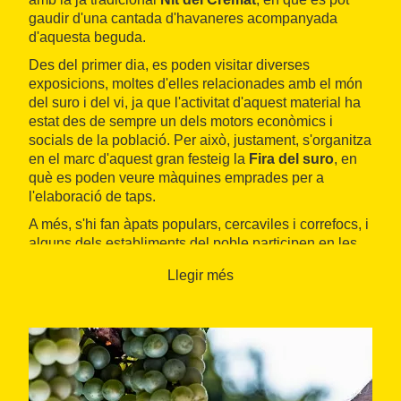
gaudir d'una cantada d'havaneres acompanyada
d'aquesta beguda.
Des del primer dia, es poden visitar diverses
exposicions, moltes d'elles relacionades amb el món
del suro i del vi, ja que l'activitat d'aquest material ha
estat des de sempre un dels motors econòmics i
socials de la població. Per això, justament, s'organitza
en el marc d'aquest gran festeig la
Fira del suro
, en
què es poden veure màquines emprades per a
l'elaboració de taps.
A més, s'hi fan àpats populars, cercaviles i correfocs, i
alguns dels establiments del poble participen en les
jornades gastronòmiques del raïm
. També
Llegir més
s'ofereixen actuacions, representacions teatrals i
concerts. Així mateix, durant tot el cap de setmana
s'instal·la una fira de
productes
i
objectes artesans
.