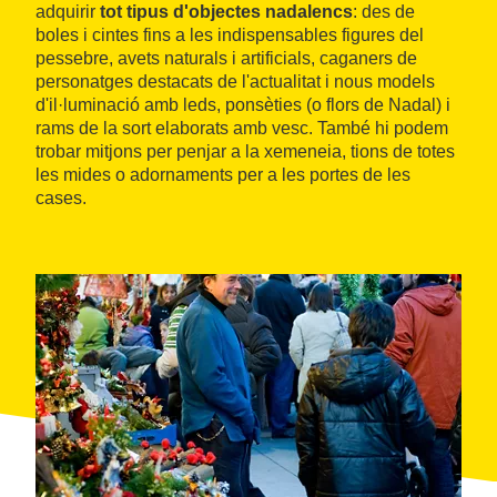
adquirir
tot tipus d'objectes nadalencs
: des de
boles i cintes fins a les indispensables figures del
pessebre, avets naturals i artificials, caganers de
personatges destacats de l'actualitat i nous models
d'il·luminació amb leds, ponsèties (o flors de Nadal) i
rams de la sort elaborats amb vesc. També hi podem
trobar mitjons per penjar a la xemeneia, tions de totes
les mides o adornaments per a les portes de les
cases.