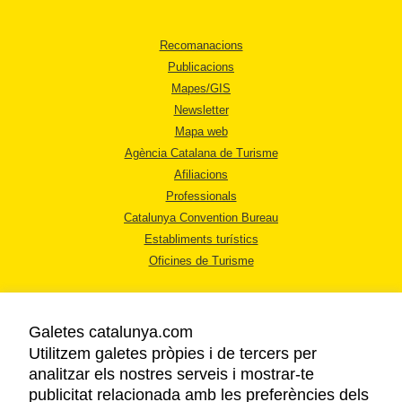
Recomanacions
Publicacions
Mapes/GIS
Newsletter
Mapa web
Agència Catalana de Turisme
Afiliacions
Professionals
Catalunya Convention Bureau
Establiments turístics
Oficines de Turisme
Galetes catalunya.com
Utilitzem galetes pròpies i de tercers per
analitzar els nostres serveis i mostrar-te
AVÍS LEGAL
publicitat relacionada amb les preferències dels