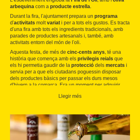
arbequina
com a
producte estrella
.
Durant la fira, l'ajuntament prepara un
programa
d'
activitats
molt
variat
i per a tots els gustos. Es tracta
d'una fira amb tots els ingredients tradicionals, amb
parades de productes artesanals i, també, amb
activitats entorn del món de l'oli.
Aquesta festa, de més de
cinc-cents anys
, té una
història que comença amb els
privilegis reials
que
els hi permetia gaudir de la
protecció
dels
mercats
i
servia per a que els ciutadans poguessin disposar
dels productes bàsics per passar els durs mesos
d'hivern a la comarca. Era un moment per adquirir
eines, animals i estris per al treball al camp i la
Llegir més
recol·lecta de l'oliva.