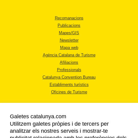
Recomanacions
Publicacions
Mapes/GIS
Newsletter
Mapa web
Agència Catalana de Turisme
Afiliacions
Professionals
Catalunya Convention Bureau
Establiments turístics
Oficines de Turisme
Galetes catalunya.com
Utilitzem galetes pròpies i de tercers per
analitzar els nostres serveis i mostrar-te
AVÍS LEGAL