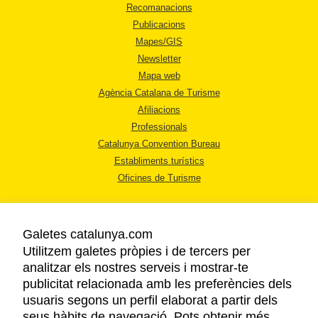
Recomanacions
Publicacions
Mapes/GIS
Newsletter
Mapa web
Agència Catalana de Turisme
Afiliacions
Professionals
Catalunya Convention Bureau
Establiments turístics
Oficines de Turisme
Galetes catalunya.com
Utilitzem galetes pròpies i de tercers per
analitzar els nostres serveis i mostrar-te
AVÍS LEGAL
publicitat relacionada amb les preferències dels
POLÍTICA DE PRIVACITAT
usuaris segons un perfil elaborat a partir dels
COOKIES
seus hàbits de navegació. Pots obtenir més