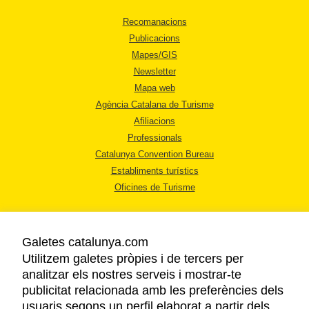
Recomanacions
Publicacions
Mapes/GIS
Newsletter
Mapa web
Agència Catalana de Turisme
Afiliacions
Professionals
Catalunya Convention Bureau
Establiments turístics
Oficines de Turisme
Galetes catalunya.com
Utilitzem galetes pròpies i de tercers per
analitzar els nostres serveis i mostrar-te
AVÍS LEGAL
publicitat relacionada amb les preferències dels
POLÍTICA DE PRIVACITAT
usuaris segons un perfil elaborat a partir dels