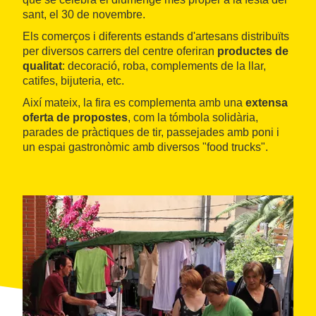
sant, el 30 de novembre.
Els comerços i diferents estands d'artesans distribuïts
per diversos carrers del centre oferiran
productes de
qualitat
: decoració, roba, complements de la llar,
catifes, bijuteria, etc.
Així mateix, la fira es complementa amb una
extensa
oferta de propostes
, com la tómbola solidària,
parades de pràctiques de tir, passejades amb poni i
un espai gastronòmic amb diversos "food trucks".