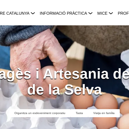
RE CATALUNYA
INFORMACIÓ PRÀCTICA
MICE
PROF
Pagès i Artesania d
de la Selva
Organitza un esdeveniment corporatiu
Tasta
Viatja en família